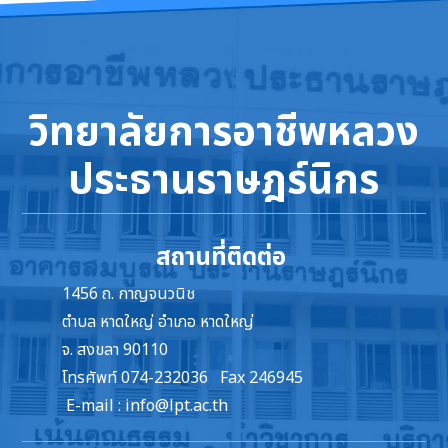
วิทยาลัยการอาชีพหลวง
ประธานราษฎร์นิกร
สถานที่ติดต่อ
1456 ถ. กาญจนวนิช
ตำบล หาดใหญ่ อำเภอ หาดใหญ่
จ. สงขลา 90110
โทรศัพท์ 074-232036 Fax 246945
E-mail :
info@lpt.ac.th