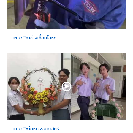
แผนกวิชาช่างเชื่อมโลหะ
แผนกวิชา่คหกรรมศาสตร์