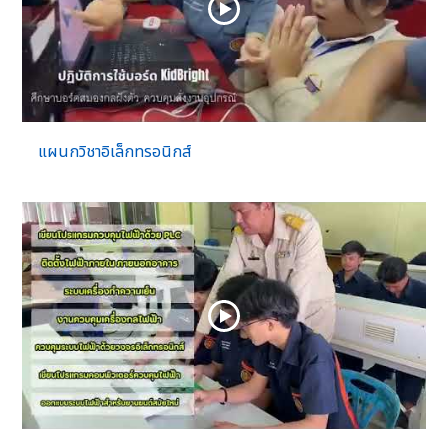
แผนกวิชาอิเล็กทรอนิกส์