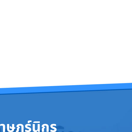
าษฎร์นิกร