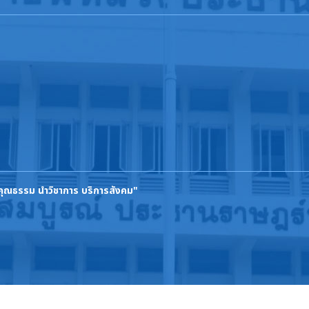
นคุณธรรม นำวิชาการ บริการสังคม"
ิขสิทธิ์ © 2569 วิทยาลัยการอาชีพหลวงประธานราษฎร์นิกร. สงวนลิขสิทธิ