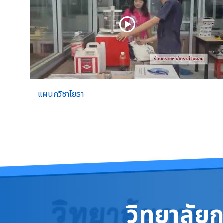
แผนกวิชาโยธา
วิทยาลัย