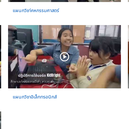
แผนกวิชา่คหกรรมศาสตร์
แผนกวิชาอิเล็กทรอนิกส์