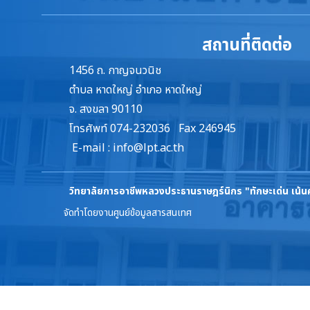
สถานที่ติดต่อ
1456 ถ. กาญจนวนิช
ตำบล หาดใหญ่ อำเภอ หาดใหญ่
จ. สงขลา 90110
โทรศัพท์ 074-232036 Fax 246945
E-mail :
info@lpt.ac.th
วิทยาลัยการอาชีพหลวงประธานราษฎร์นิกร
"ทักษะเด่น เน้
จัดทำโดยงานศูนย์ข้อมูลสารสนเทศ
ล