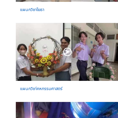
แผนกวิชาโยธา
แผนกวิชา่คหกรรมศาสตร์