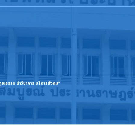
นคุณธรรม นำวิชาการ บริการสังคม"
ิขสิทธิ์ © 2569 วิทยาลัยการอาชีพหลวงประธานราษฎร์นิกร. สงวนลิขสิทธิ