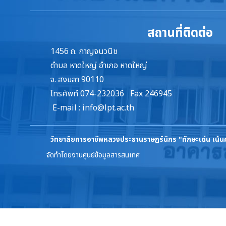
สถานที่ติดต่อ
1456 ถ. กาญจนวนิช
ตำบล หาดใหญ่ อำเภอ หาดใหญ่
จ. สงขลา 90110
โทรศัพท์ 074-232036 Fax 246945
E-mail :
info@lpt.ac.th
วิทยาลัยการอาชีพหลวงประธานราษฎร์นิกร
"ทักษะเด่น เน้
จัดทำโดยงานศูนย์ข้อมูลสารสนเทศ
ล