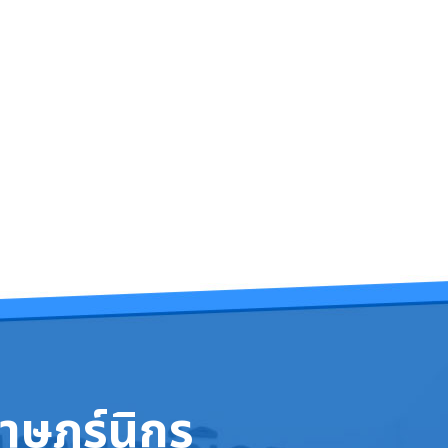
าษฎร์นิกร