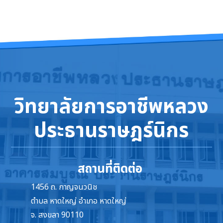
วิทยาลัยการอาชีพหลวง
ประธานราษฎร์นิกร
สถานที่ติดต่อ
1456 ถ. กาญจนวนิช
ตำบล หาดใหญ่ อำเภอ หาดใหญ่
จ. สงขลา 90110