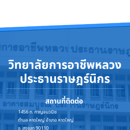
วิทยาลัยการอาชีพหลวง
ประธานราษฎร์นิกร
สถานที่ติดต่อ
1456 ถ. กาญจนวนิช
ตำบล หาดใหญ่ อำเภอ หาดใหญ่
จ. สงขลา 90110