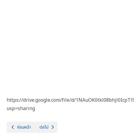
https://drive.google.com/file/d/1NAuOK0tkl08bhjl0Icp
usp=sharing
เนื้อหาก่อนหน้า: ประกาศเผยแพร่แผนการจัดซื้อจัดจ้าง ครุภัณฑ์ ประจำปีงบ
เนื้อหาถัดไป: ประกาศผู้ชนะการเสนอราคา จำหน่ายพัสดุชำรุด
ก่อนหน้า
ต่อไป