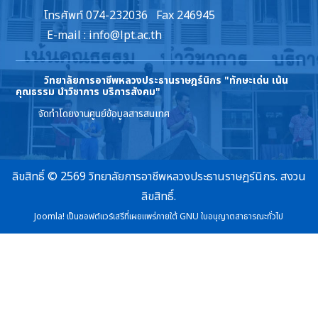
โทรศัพท์ 074-232036 Fax 246945
E-mail :
info@lpt.ac.th
วิทยาลัยการอาชีพหลวงประธานราษฎร์นิกร
"ทักษะเด่น เน้น
คุณธรรม นำวิชาการ บริการสังคม"
จัดทำโดยงานศูนย์ข้อมูลสารสนเทศ
ลิขสิทธิ์ © 2569 วิทยาลัยการอาชีพหลวงประธานราษฎร์นิกร. สงวน
ลิขสิทธิ์.
Joomla!
เป็นซอฟต์แวร์เสรีที่เผยแพร่ภายใต้
GNU ใบอนุญาตสาธารณะทั่วไป