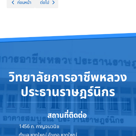
เนื้อหาก่อนหน้า: ประกาศผู้ชนะการเสนอราคา จ้างก่อสร้างอาคารหลังคาคลุม
เนื้อหาถัดไป: ประกาศยกเลิก ประกวดราคาจ้างก่อสร้างอาค
ก่อนหน้า
ต่อไป
วิทยาลัยการอาชีพหลวง
ประธานราษฎร์นิกร
สถานที่ติดต่อ
1456 ถ. กาญจนวนิช
ตำบล หาดใหญ่ อำเภอ หาดใหญ่