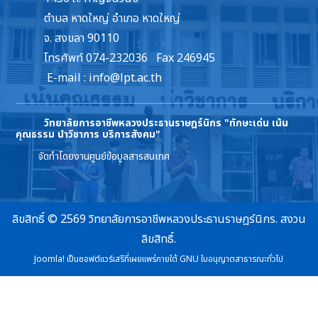
ตำบล หาดใหญ่ อำเภอ หาดใหญ่
จ. สงขลา 90110
โทรศัพท์ 074-232036 Fax 246945
E-mail :
info@lpt.ac.th
วิทยาลัยการอาชีพหลวงประธานราษฎร์นิกร
"ทักษะเด่น เน้น
คุณธรรม นำวิชาการ บริการสังคม"
จัดทำโดยงานศูนย์ข้อมูลสารสนเทศ
ลิขสิทธิ์ © 2569 วิทยาลัยการอาชีพหลวงประธานราษฎร์นิกร. สงวน
ลิขสิทธิ์.
Joomla!
เป็นซอฟต์แวร์เสรีที่เผยแพร่ภายใต้
GNU ใบอนุญาตสาธารณะทั่วไป