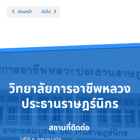
เนื้อหาก่อนหน้า: ประกาศผู้ชนะการเสนอราคา ประกวดราคาเช่าโครงการจัดเช่าเ
เนื้อหาถัดไป: เผยแพร่แผนการจัดซื้อจัดจ้าง ประจำปีงบปร
ก่อนหน้า
ต่อไป
วิทยาลัยการอาชีพหลวง
ประธานราษฎร์นิกร
สถานที่ติดต่อ
1456 ถ. กาญจนวนิช