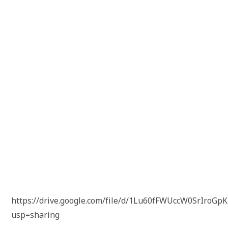
https://drive.google.com/file/d/1Lu60fFWUccW0SrIroG
usp=sharing