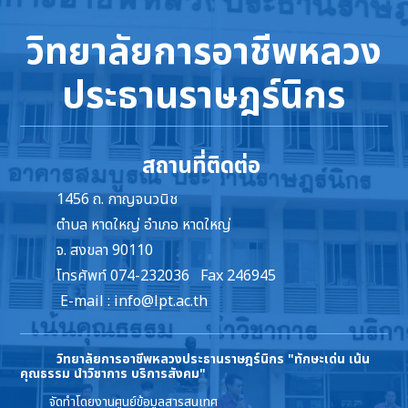
วิทยาลัยการอาชีพหลวง
ประธานราษฎร์นิกร
สถานที่ติดต่อ
1456 ถ. กาญจนวนิช
ตำบล หาดใหญ่ อำเภอ หาดใหญ่
จ. สงขลา 90110
โทรศัพท์ 074-232036 Fax 246945
E-mail :
info@lpt.ac.th
วิทยาลัยการอาชีพหลวงประธานราษฎร์นิกร
"ทักษะเด่น เน้น
คุณธรรม นำวิชาการ บริการสังคม"
จัดทำโดยงานศูนย์ข้อมูลสารสนเทศ