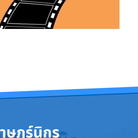
าษฎร์นิกร