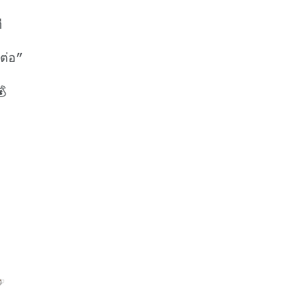
ี
ต่อ”