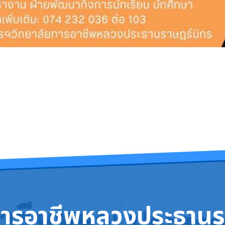
ีการศึกษา 2568
การอาชีพหลวงประธานร