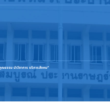
นคุณธรรม นำวิชาการ บริการสังคม"
ิขสิทธิ์ © 2569 วิทยาลัยการอาชีพหลวงประธานราษฎร์นิกร. สงวนลิขสิทธิ