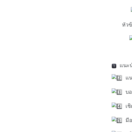
หัว
แนะนำ
แนะ
บอ
เชิ
มีอ