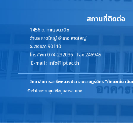
สถานที่ติดต่อ
1456 ถ. กาญจนวนิช
ตำบล หาดใหญ่ อำเภอ หาดใหญ่
จ. สงขลา 90110
โทรศัพท์ 074-232036 Fax 246945
E-mail :
info@lpt.ac.th
วิทยาลัยการอาชีพหลวงประธานราษฎร์นิกร
"ทักษะเด่น เน้
จัดทำโดยงานศูนย์ข้อมูลสารสนเทศ
ล