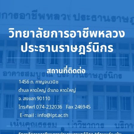
วิทยาลัยการอาชีพหลวง
ประธานราษฎร์นิกร
สถานที่ติดต่อ
1456 ถ. กาญจนวนิช
ตำบล หาดใหญ่ อำเภอ หาดใหญ่
จ. สงขลา 90110
โทรศัพท์ 074-232036 Fax 246945
E-mail :
info@lpt.ac.th