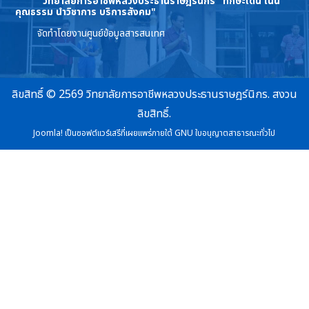
วิทยาลัยการอาชีพหลวงประธานราษฎร์นิกร
"ทักษะเด่น เน้น
คุณธรรม นำวิชาการ บริการสังคม"
จัดทำโดยงานศูนย์ข้อมูลสารสนเทศ
ลิขสิทธิ์ © 2569 วิทยาลัยการอาชีพหลวงประธานราษฎร์นิกร. สงวน
ลิขสิทธิ์.
Joomla!
เป็นซอฟต์แวร์เสรีที่เผยแพร่ภายใต้
GNU ใบอนุญาตสาธารณะทั่วไป