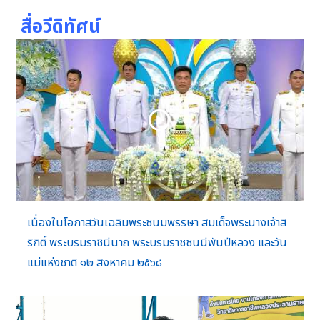
สื่อวีดิทัศน์
เนื่องในโอกาสวันเฉลิมพระชนมพรรษา สมเด็จพระนางเจ้าสิ
ริกิติ์ พระบรมราชินีนาถ พระบรมราชชนนีพันปีหลวง และวัน
แม่แห่งชาติ ๑๒ สิงหาคม ๒๕๖๘