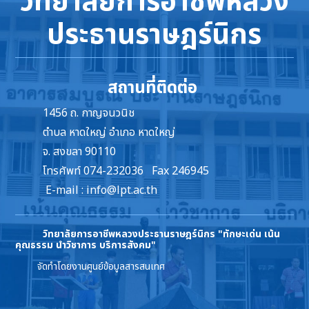
วิทยาลัยการอาชีพหลวง
ประธานราษฎร์นิกร
สถานที่ติดต่อ
1456 ถ. กาญจนวนิช
ตำบล หาดใหญ่ อำเภอ หาดใหญ่
จ. สงขลา 90110
โทรศัพท์ 074-232036 Fax 246945
E-mail :
info@lpt.ac.th
วิทยาลัยการอาชีพหลวงประธานราษฎร์นิกร
"ทักษะเด่น เน้น
คุณธรรม นำวิชาการ บริการสังคม"
จัดทำโดยงานศูนย์ข้อมูลสารสนเทศ