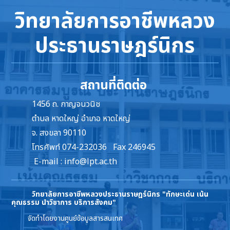
วิทยาลัยการอาชีพหลวง
ประธานราษฎร์นิกร
สถานที่ติดต่อ
1456 ถ. กาญจนวนิช
ตำบล หาดใหญ่ อำเภอ หาดใหญ่
จ. สงขลา 90110
โทรศัพท์ 074-232036 Fax 246945
E-mail :
info@lpt.ac.th
วิทยาลัยการอาชีพหลวงประธานราษฎร์นิกร
"ทักษะเด่น เน้น
คุณธรรม นำวิชาการ บริการสังคม"
จัดทำโดยงานศูนย์ข้อมูลสารสนเทศ