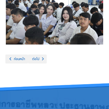
เนื้อหาก่อนหน้า: กิจกรรมรณรงค์เนื่องใน "วันงดสูบบุหรี่โลก"
เนื้อหาถัดไป: ปฐมนิเทศ เตรียมตัวให้พร้อมก่อนเริ่มต้นชีวิ
ก่อนหน้า
ต่อไป