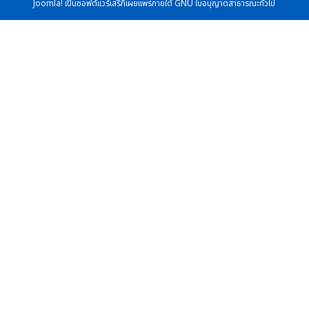
Joomla!
เป็นซอฟต์แวร์เสรีที่เผยแพร่ภายใต้
GNU ใบอนุญาตสาธารณะทั่วไป