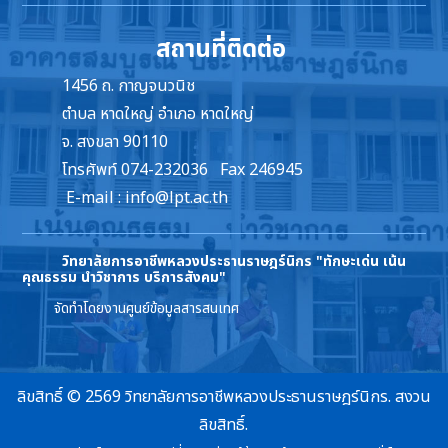
สถานที่ติดต่อ
1456 ถ. กาญจนวนิช
ตำบล หาดใหญ่ อำเภอ หาดใหญ่
จ. สงขลา 90110
โทรศัพท์ 074-232036 Fax 246945
E-mail :
info@lpt.ac.th
วิทยาลัยการอาชีพหลวงประธานราษฎร์นิกร
"ทักษะเด่น เน้น
คุณธรรม นำวิชาการ บริการสังคม"
จัดทำโดยงานศูนย์ข้อมูลสารสนเทศ
ลิขสิทธิ์ © 2569 วิทยาลัยการอาชีพหลวงประธานราษฎร์นิกร. สงวน
ลิขสิทธิ์.