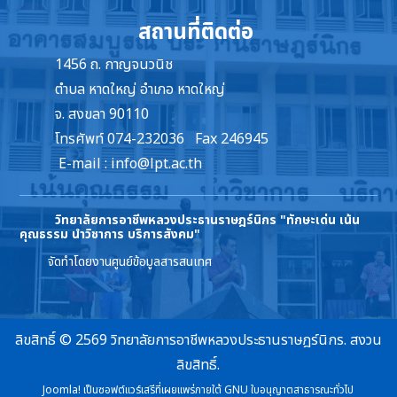
สถานที่ติดต่อ
1456 ถ. กาญจนวนิช
ตำบล หาดใหญ่ อำเภอ หาดใหญ่
จ. สงขลา 90110
โทรศัพท์ 074-232036 Fax 246945
E-mail :
info@lpt.ac.th
วิทยาลัยการอาชีพหลวงประธานราษฎร์นิกร
"ทักษะเด่น เน้น
คุณธรรม นำวิชาการ บริการสังคม"
จัดทำโดยงานศูนย์ข้อมูลสารสนเทศ
ลิขสิทธิ์ © 2569 วิทยาลัยการอาชีพหลวงประธานราษฎร์นิกร. สงวน
ลิขสิทธิ์.
Joomla!
เป็นซอฟต์แวร์เสรีที่เผยแพร่ภายใต้
GNU ใบอนุญาตสาธารณะทั่วไป