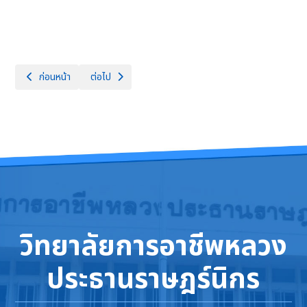
เนื้อหาก่อนหน้า: มอบทุนการศึกษา เนื่องในวันไหว้ครู ประจำปีการศึกษา 2569
เนื้อหาถัดไป: พิธีไหว้สักการะสิ่งศักดิ์สิทธิ์ประจำวิทยาลั
ก่อนหน้า
ต่อไป
วิทยาลัยการอาชีพหลวง
ประธานราษฎร์นิกร