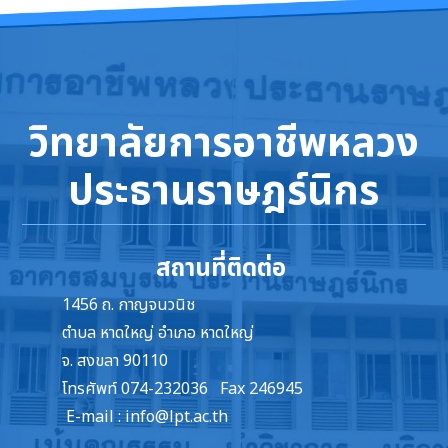
วิทยาลัยการอาชีพหลวง
ประธานราษฎร์นิกร
สถานที่ติดต่อ
1456 ถ. กาญจนวนิช
ตำบล หาดใหญ่ อำเภอ หาดใหญ่
จ. สงขลา 90110
โทรศัพท์ 074-232036 Fax 246945
E-mail :
info@lpt.ac.th