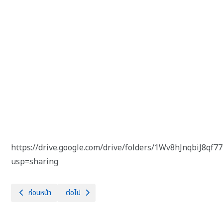
https://drive.google.com/drive/folders/1Wv8hJnqbiJ8q
usp=sharing
เนื้อหาก่อนหน้า: งบหน้ารายจ่ายปีงบประมาณ พ.ศ.2568
เนื้อหาถัดไป: ข้อมูลสถิติการให้บริการ
ก่อนหน้า
ต่อไป