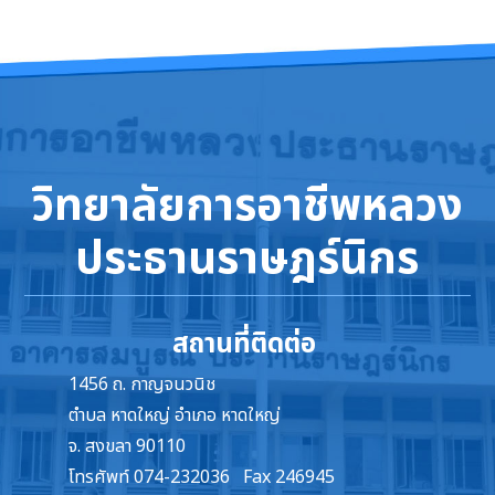
วิทยาลัยการอาชีพหลวง
ประธานราษฎร์นิกร
สถานที่ติดต่อ
1456 ถ. กาญจนวนิช
ตำบล หาดใหญ่ อำเภอ หาดใหญ่
จ. สงขลา 90110
โทรศัพท์ 074-232036 Fax 246945